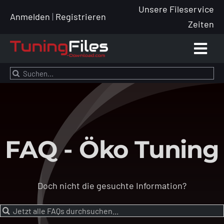
Zum
Unsere Fileservice
Anmelden
|
Registrieren
Inhalt
Zeiten
springen
Togg
Navi
Suche
Händl
nach:
Tuning
Leist
FAQ - Öko Tuning
Preise
Doch nicht die gesuchte Information?
Tuning
Suche