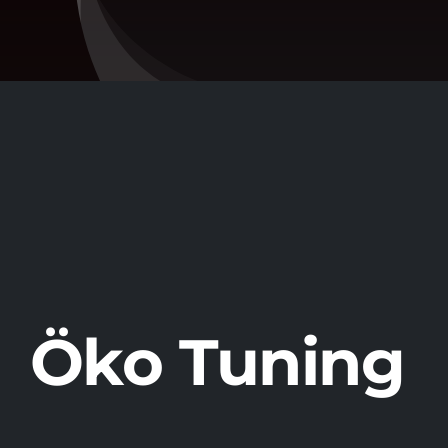
nach:
Über 
Konta
Öko Tuning