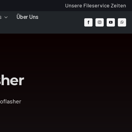
Unsere Fileservice Zeiten
s
Über Uns
sher
toflasher