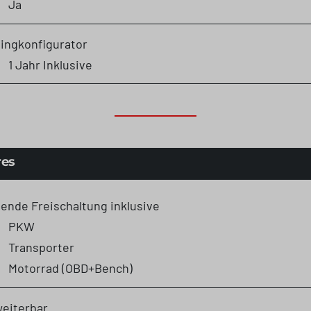
Ja
ingkonfigurator
1 Jahr Inklusive
res
gende Freischaltung inklusive
PKW
Transporter
Motorrad (OBD+Bench)
eiterbar