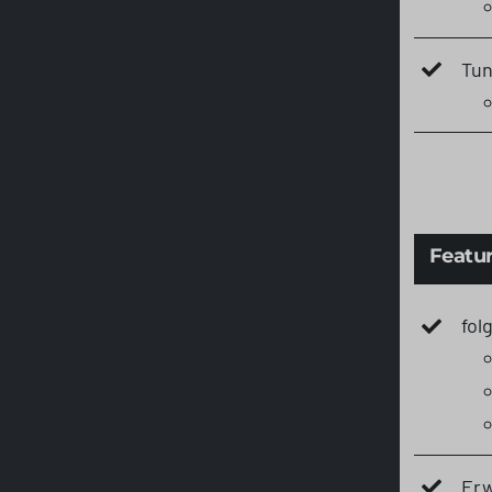
Tun
Featu
fol
Erw