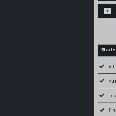
Starthi
5 T
Aus
Tec
Fin