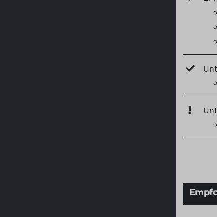
Unt
Unt
Empfo