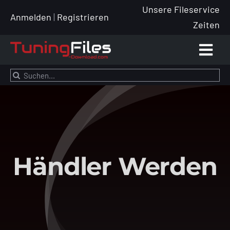
Zum
Unsere Fileservice
Anmelden
|
Registrieren
Inhalt
Zeiten
springen
Togg
Navi
Suche
Händl
nach:
Tuning
Leist
Händler Werden
Preise
Tuning