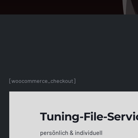
[woocommerce_checkout]
Tuning-File-Servi
persönlich & individuell