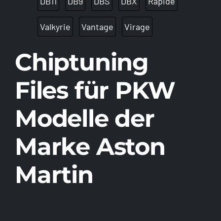
DB11
DB9
DBS
DBX
Rapide
Valkyrie
Vantage
Virage
Chiptuning
Files für PKW
Modelle der
Marke Aston
Martin