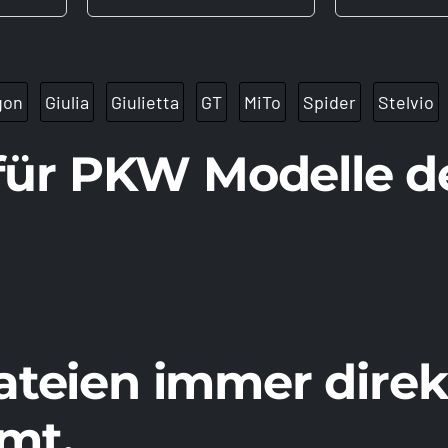
gon
Giulia
Giulietta
GT
MiTo
Spider
Stelvio
 für PKW Modelle d
teien immer direkt
mt,