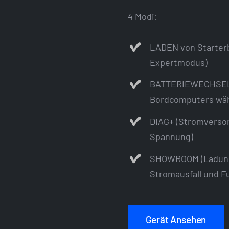
4 Modi:
LADEN von Starterb
Expertmodus)
BATTERIEWECHSEL (
Bordcomputers wäh
DIAG+ (Stromversor
Spannung)
SHOWROOM (Ladung,
Stromausfall und F
Gerät Ansehen