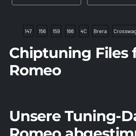
147
156
159
166
4C
Brera
Crosswa
Chiptuning Files
Romeo
Unsere Tuning-Da
Romeo abgestim