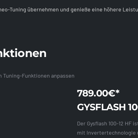
omeo-Tuning übernehmen und genieße eine höhere Leist
nktionen
en Tuning-Funktionen anpassen
789.00€*
GYSFLASH 10
Der Gysflash 100-12 HF i
mit Invertertechnologie