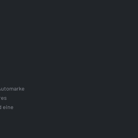
 Automarke
res
d eine