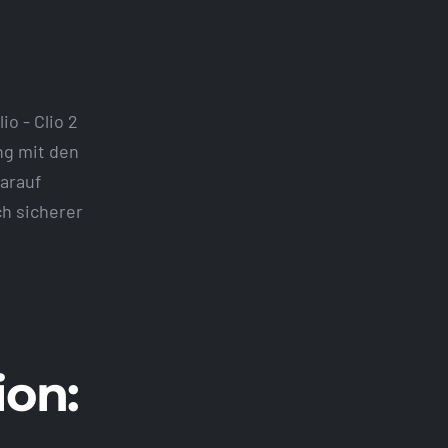
o - Clio 2
ng mit den
darauf
ch sicherer
ion: