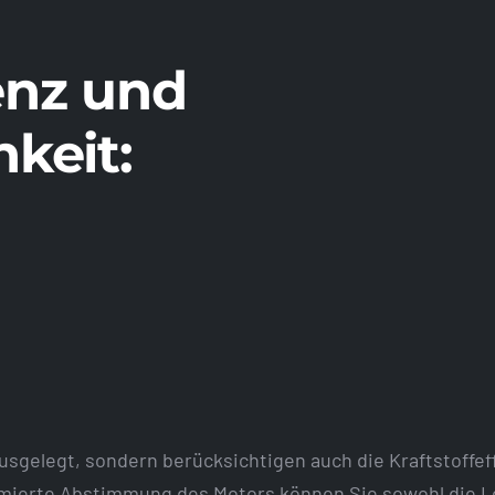
ienz und
keit:
usgelegt, sondern berücksichtigen auch die Kraftstoffef
imierte Abstimmung des Motors können Sie sowohl die L