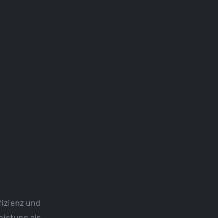
fizienz und
eistung als