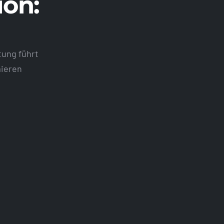
ion:
tung führt
mieren