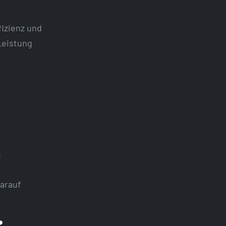
fizienz und
Leistung
u
darauf