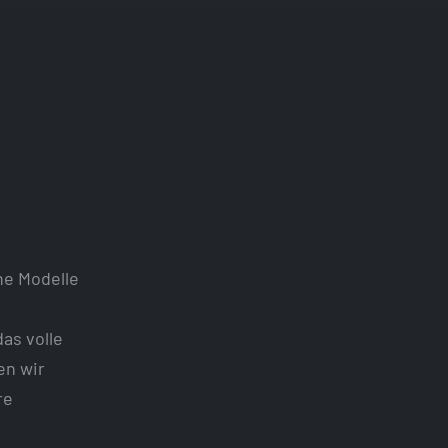
ne Modelle
as volle
en wir
re